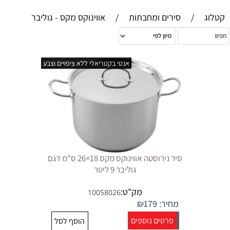
קטלוג
/
סירים ומחבתות
/
אווינוקס מקס - גוליבר
אנטי בקטריאלי ללא ציפויים וצבע
סיר נירוסטה אווינוקס מקס 18×26 ס"מ דגם
גוליבר 9 ליטר
מק"ט:
10058026
מחיר:
179
₪
פרטים נוספים
הוסף לסל