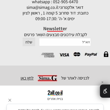
whatsapp : 052-905-6470
דואר אלקטרוני:
sima@simag.co.il
כתובת: דוד סחרוב 5 קומה 1 , ראשון לציון
ימים א’-ה’ :09:00-17:30
Newsletter
לקבלת עידכונים מבצעים השאר פרטים
לכניסה לאתר של
לחץ כאן
✕
בניית אתרים