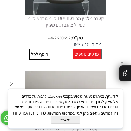
קערה מלמין מרובעת 16.5 ס"מ גובה 5 ס"מ
ספירל צהוב דגם מעיין
מק"ט:
44-2630652
מחיר:
35.40
₪
פרטים נוספים
הוסף לסל
✕
לידיעתך, באתרנו נעשה שימוש בקבצי Cookies, לרבות של צדדים
שלישיים, לצורך ניתוח השימוש באתר, שיפור חוויית הגלישה והצגת
פרסום מותאם אישית. המשך גלישה באתר מהווה את הסכמתך לשימוש
מדיניות הפרטיות
זה. לפרטים נוספים ניתן לעיין במדיניות הפרטיות.
מאשר
קערה מלמין 31 ס"מ דגם ספירל כחול