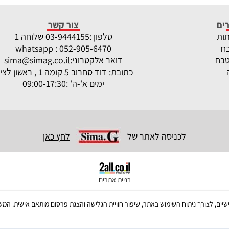
ים
צור קשר
תות
טלפון :
-9444155 שלוחה 1
03
ח
whatsapp : 052-905-6470
טבח
דואר אלקטרוני:
sima@simag.co.il
כתובת: דוד סחרוב 5 קומה 1 , ראשון לציון
ימים א’-ה’ :09:00-17:30
לכניסה לאתר של
לחץ כאן
בניית אתרים
ש בקבצי Cookies, לרבות של צדדים שלישיים, לצורך ניתוח השימוש באתר, שיפור חוויית הגלישה והצגת פרסום מו