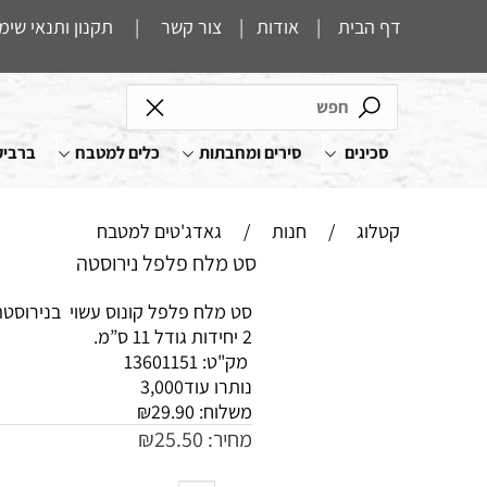
דף הבית
|
אודות
|
צור קשר
|
תקנון ותנאי שימ
סכינים
סירים ומחבתות
כלים למטבח
ברביק
קטלוג
/
חנות
/
גאדג'טים למטבח
סט מלח פלפל נירוסטה
סט מלח פלפל קונוס עשוי בנירוסטה
2 יחידות גודל 11 ס”מ.
מק"ט:
13601151
נותרו עוד
3,000
משלוח:
29.90
₪
מחיר:
25.50
₪