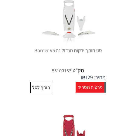
סט חותך ירקות מנדולינה Borner V5
מק"ט:
55100153
מחיר:
129
₪
פרטים נוספים
הוסף לסל