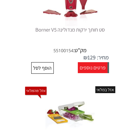
סט חותך ירקות מנדולינה Borner V5
מק"ט:
55100154
מחיר:
129
₪
פרטים נוספים
הוסף לסל
אזל במלאי