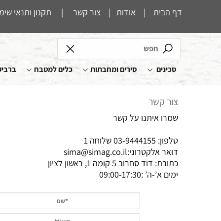
דף הבית
|
אודות
|
צור קשר
|
תקנון ותנאי שימ
סכינים
סירים ומחבתות
כלים למטבח
ברביק
צור קשר
שמרו איתנו על קשר
טלפון: 03-9444155 שלוחה 1
דואר אלקטרוני:
sima@simag.co.il
כתובת: דוד סחרוב 5 קומה 1, ראשון לציון
ימים א’-ה’ :09:00-17:30