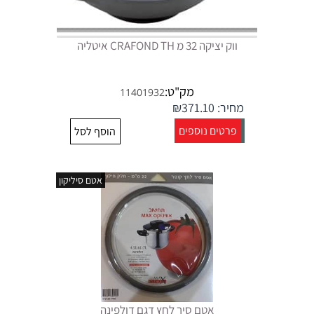
ווק יציקה 32 מ CRAFOND TH איטליה
מק"ט:
11401932
מחיר:
371.10
₪
פרטים נוספים
הוסף לסל
אטם סיליקון
אטם סיר לחץ דגם דולפינה