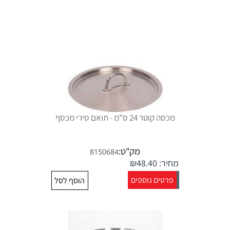
מכסה קוטר 24 ס"מ - תואם סירי מכסף
מק"ט:
8150684
מחיר:
48.40
₪
פרטים נוספים
הוסף לסל