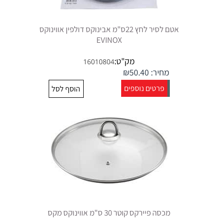
אטם לסיר לחץ 22ס"מ אבינוקס דולפין אווינוקס
EVINOX
מק"ט:
16010804
מחיר:
50.40
₪
פרטים נוספים
הוסף לסל
מכסה פיירקס קוטר 30 ס"מ אווינוקס מקס