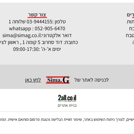
ים
צור קשר
תות
טלפון :
-9444155 שלוחה 1
03
ח
whatsapp : 052-905-6470
טבח
דואר אלקטרוני:
sima@simag.co.il
כתובת: דוד סחרוב 5 קומה 1 , ראשון לציון
ימים א’-ה’ :09:00-17:30
לכניסה לאתר של
לחץ כאן
בניית אתרים
ש בקבצי Cookies, לרבות של צדדים שלישיים, לצורך ניתוח השימוש באתר, שיפור חוויית הגלישה והצגת פרסום מו