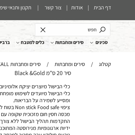
דף הבית
|
אודות
|
צור קשר
|
תקנון ותנאי שימ
סכינים
סירים ומחבתות
כלים למטבח
ברביק
קטלוג
/
סירים ומחבתות
/
סירים ומחבתות HAPPYCALL
סיר 20 ס"מ Black &Gold
כלי הבישול מיוצרים יציקת אלומיניום 
כלי הבישול מיועדים לשימוש מופחת 
ומסייע לשמירה על הבריאות.
ציפוי Non stick Food safe בטוח לשימוש עם ציפוי מונע הידבקות המזון.
מכסה חסין חום מזכוכית שקופה עם
התקדמות תהליך הבישול ללא צורך
ידיות ארגונומיות מנירוסטה המתוכנ
טבעת סיליקון עבה מסביב למכסה לאי