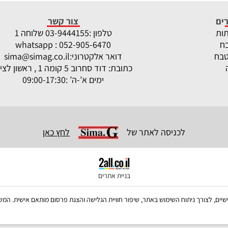
ים
צור קשר
תות
טלפון :
-9444155 שלוחה 1
03
ח
whatsapp : 052-905-6470
טבח
דואר אלקטרוני:
sima@simag.co.il
כתובת: דוד סחרוב 5 קומה 1 , ראשון לציון
ימים א’-ה’ :09:00-17:30
לכניסה לאתר של
לחץ כאן
בניית אתרים
ש בקבצי Cookies, לרבות של צדדים שלישיים, לצורך ניתוח השימוש באתר, שיפור חוויית הגלישה והצגת פרסום מו