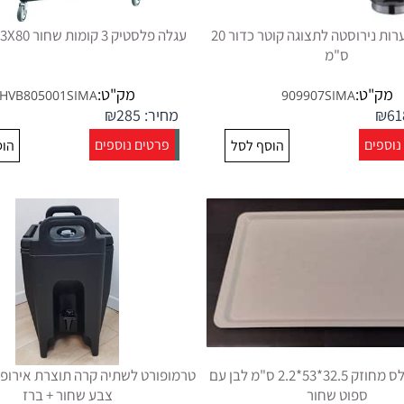
משטח 3 קערות נירוסטה לתצוגה קוטר כדור 20
עגלה פלסטיק 3 קומות שחור 43X80 גובה 96
ס"מ
מק"ט:
מק"ט:
HVB805001SIMA
909907SIMA
61
₪
מחיר:
285
₪
נוספים
פרטים נוספים
הוסף לסל
הוס
מגש פיברגלס מחוזק 32.5*53*2.2 ס"מ לבן עם
ספוט שחור
צבע שחור + ברז