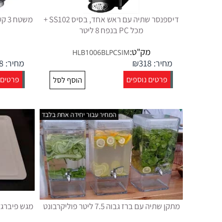
דיספנסר שתיה עם ראש אחד, בסיס SS102 +
מכל PC בנפח 8 ליטר
מק"ט:
HLB1006BLPCSIM
מחיר:
318
₪
מחיר:
8
פרטים נוספים
פרטים 
הוסף לסל
המחיר עבור יחידה אחת בלבד
מתקן שתיה עם ברז גבוה 7.5 ליטר פוליקרבונט