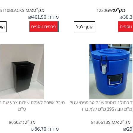
מק"ט:
מק"ט:
ST10BLACKSIMA
1220GW
38.3
₪
מחיר:
461.90
₪
נוספים
פרטים נוספים
הוסף לסל
הוס
מיכל מבודד כחול נירוסטה 16 ליטר פנימי עגול
ס"מ
מק"ט:
מק"ט:
805021
813061BSIMA
29
₪
מחיר:
86.70
₪