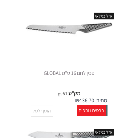
אזל במלאי
סכין לחם 16 ס"מ GLOBAL
מק"ט:
gs61
מחיר:
436.70
₪
פרטים נוספים
הוסף לסל
אזל במלאי