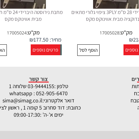
מחבת היברידי 28 ס"מ 3PLY ציפוי גלורי מתאים
מחבת נירוסטה היב
דוקציה מבית אווינוקס מקס
מבית אווינוקס מקס
מק"ט:
מק"ט:
17005024
17005028
21
₪
מחיר:
177.50
₪
נוספים
פרטים נוספים
הוסף לסל
הוס
ים
צור קשר
תות
טלפון :
-9444155 שלוחה 1
03
ח
whatsapp : 052-905-6470
טבח
דואר אלקטרוני:
sima@simag.co.il
כתובת: דוד סחרוב 5 קומה 1 , ראשון לציון
ימים א’-ה’ :09:00-17:30