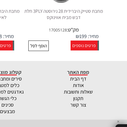
מחבת סטייק היברידית 28 נירוסטה 3PLY חלת
דבש מבית אווינוקס
לאינ
מק"ט:
17005128
מחיר:
199
₪
מחיר:
8
פרטים נוספים
פרטים 
הוסף לסל
מפת האתר
קטלוג מוצר
דף הבית
סירים ומחב
אודות
כלים למטב
שאלות ותשובות
גאדגטים למ
תקנון
כלי הגשה
צור קשר
סכינים
מבצעים
✕