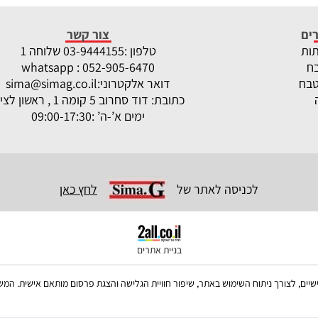
ים
צור קשר
תות
טלפון :
-9444155 שלוחה 1
03
ח
whatsapp : 052-905-6470
טבח
דואר אלקטרוני:
sima@simag.co.il
כתובת: דוד סחרוב 5 קומה 1 , ראשון לציון
ימים א’-ה’ :09:00-17:30
לכניסה לאתר של
לחץ כאן
בניית אתרים
ש בקבצי Cookies, לרבות של צדדים שלישיים, לצורך ניתוח השימוש באתר, שיפור חוויית הגלישה והצגת פרסום מו