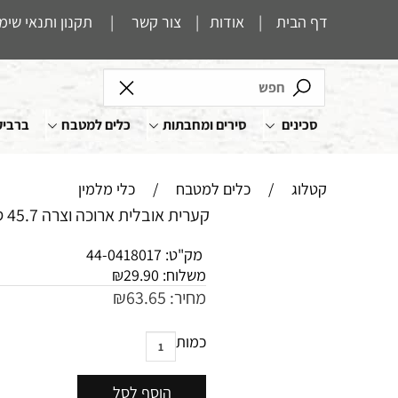
דף הבית
|
אודות
|
צור קשר
|
תקנון ותנאי שימ
סכינים
סירים ומחבתות
כלים למטבח
ברביק
קטלוג
/
כלים למטבח
/
כלי מלמין
קערית אובלית ארוכה וצרה 45.7 ס"מ רוחב 14 ס"מ
מק"ט:
44-0418017
משלוח:
29.90
₪
מחיר:
63.65
₪
כמות
הוסף לסל