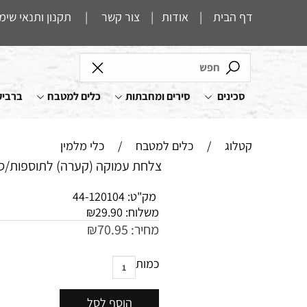
דף הבית
|
אודות
|
צור קשר
|
תקנון ותנאי שימ
סכינים
סירים ומחבתות
כלים למטבח
ברביק
קטלוג
/
כלים למטבח
/
כלי מלמין
צלחת עמוקה (קערה) לתוספות/סלט 25 ס"מ גובה 6 ס"מ מוקה עם 
מק"ט:
44-120104
משלוח:
29.90
₪
מחיר:
70.95
₪
כמות
הוסף לסל