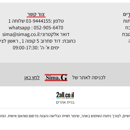
ים
צור קשר
תות
טלפון :
-9444155 שלוחה 1
03
ח
whatsapp : 052-905-6470
טבח
דואר אלקטרוני:
sima@simag.co.il
כתובת: דוד סחרוב 5 קומה 1 , ראשון לציון
ימים א’-ה’ :09:00-17:30
לכניסה לאתר של
לחץ כאן
בניית אתרים
ש בקבצי Cookies, לרבות של צדדים שלישיים, לצורך ניתוח השימוש באתר, שיפור חוויית הגלישה והצגת פרסום מו