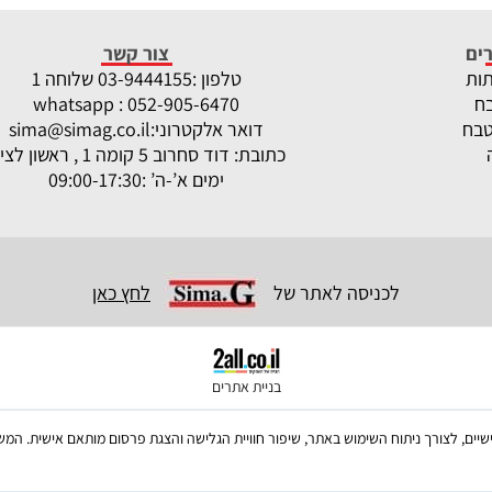
ים
צור קשר
תות
טלפון :
-9444155 שלוחה 1
03
ח
whatsapp : 052-905-6470
טבח
דואר אלקטרוני:
sima@simag.co.il
כתובת: דוד סחרוב 5 קומה 1 , ראשון לציון
ימים א’-ה’ :09:00-17:30
לכניסה לאתר של
לחץ כאן
בניית אתרים
ש בקבצי Cookies, לרבות של צדדים שלישיים, לצורך ניתוח השימוש באתר, שיפור חוויית הגלישה והצגת פרסום מו