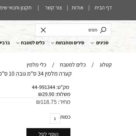
דף הבית
|
אודות
|
צור קשר
|
תקנון ותנאי שימ
סכינים
סירים ומחבתות
כלים למטבח
ברביק
קטלוג
/
כלים למטבח
/
כלי מלמין
קערה מלמין 34 ס"מ גובה 10 ס"מ מוקה עם שפה חומה
מק"ט:
44-991344
משלוח:
29.90
₪
מחיר:
118.75
₪
כמות
הוסף לסל