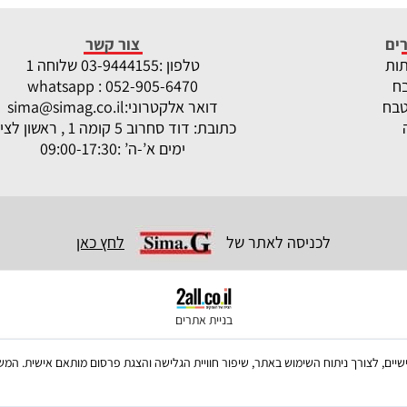
ים
צור קשר
תות
טלפון :
-9444155 שלוחה 1
03
ח
whatsapp : 052-905-6470
טבח
דואר אלקטרוני:
sima@simag.co.il
כתובת: דוד סחרוב 5 קומה 1 , ראשון לציון
ימים א’-ה’ :09:00-17:30
לכניסה לאתר של
לחץ כאן
בניית אתרים
ש בקבצי Cookies, לרבות של צדדים שלישיים, לצורך ניתוח השימוש באתר, שיפור חוויית הגלישה והצגת פרסום מו