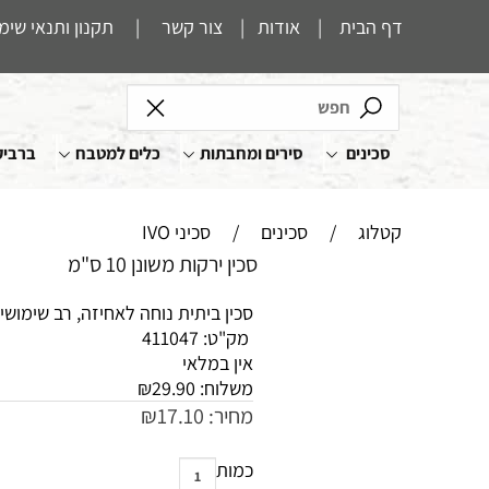
דף הבית
|
אודות
|
צור קשר
|
תקנון ותנאי שימ
סכינים
סירים ומחבתות
כלים למטבח
ברביק
קטלוג
/
סכינים
/
סכיני IVO
סכין ירקות משונן 10 ס"מ
סכין ביתית נוחה לאחיזה, רב שימושי
מק"ט:
411047
אין במלאי
משלוח:
29.90
₪
מחיר:
17.10
₪
כמות