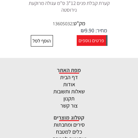
קערת קבלת פנים 12*3 ס"מ עגולה מרוקעת
נירוסטה
מק"ט:
1360S032
מחיר:
9.90
₪
פרטים נוספים
הוסף לסל
מפת האתר
דף הבית
אודות
שאלות ותשובות
תקנון
צור קשר
קטלוג מוצרים
סירים ומחבתות
כלים למטבח