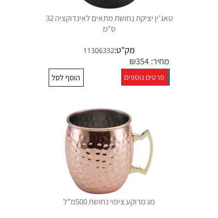
טאג'ין יציקת נחושת מתאים לאינדוקציה 32
ס"מ
מק"ט:
11306332
מחיר:
354
₪
פרטים נוספים
הוסף לסל
מג מרוקע ציפוי נחושת 500מ"ל