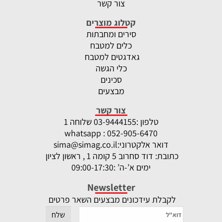
צור קשר
קטלוג מוצרים
סירים ומחבתות
כלים למטבח
גאדגטים למטבח
כלי הגשה
סכינים
מבצעים
צור קשר
טלפון :
-9444155 שלוחה 1
03
whatsapp : 052-905-6470
דואר אלקטרוני:
sima@simag.co.il
כתובת: דוד סחרוב 5 קומה 1 , ראשון לציון
ימים א’-ה’ :09:00-17:30
Newsletter
לקבלת עידכונים מבצעים השאר פרטים