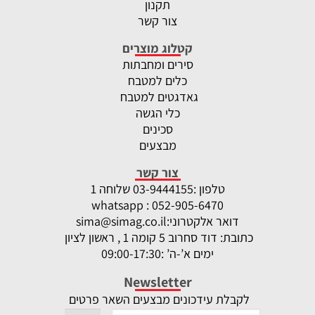
תקנון
צור קשר
קטלוג מוצרים
סירים ומחבתות
כלים למטבח
גאדגטים למטבח
כלי הגשה
סכינים
מבצעים
צור קשר
טלפון :
-9444155 שלוחה 1
03
whatsapp : 052-905-6470
דואר אלקטרוני:
sima@simag.co.il
כתובת: דוד סחרוב 5 קומה 1 , ראשון לציון
ימים א’-ה’ :09:00-17:30
Newsletter
לקבלת עידכונים מבצעים השאר פרטים