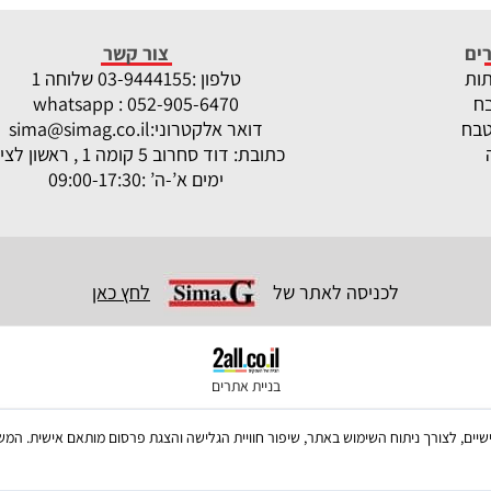
ים
צור קשר
תות
טלפון :
-9444155 שלוחה 1
03
ח
whatsapp : 052-905-6470
טבח
דואר אלקטרוני:
sima@simag.co.il
כתובת: דוד סחרוב 5 קומה 1 , ראשון לציון
ימים א’-ה’ :09:00-17:30
לכניסה לאתר של
לחץ כאן
בניית אתרים
ש בקבצי Cookies, לרבות של צדדים שלישיים, לצורך ניתוח השימוש באתר, שיפור חוויית הגלישה והצגת פרסום מו