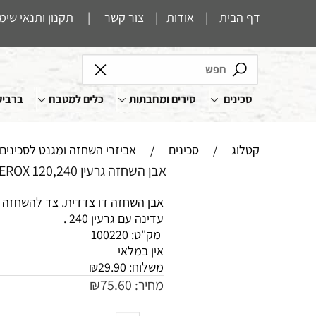
דף הבית
|
אודות
|
צור קשר
|
תקנון ותנאי שימ
סכינים
סירים ומחבתות
כלים למטבח
ברביק
קטלוג
/
סכינים
/
אביזרי השחזה ומגנט לסכינים
אבן השחזה גרעין 120,240 BEROX
עדינה עם גרעין 240 .
מק"ט:
100220
אין במלאי
משלוח:
29.90
₪
מחיר:
75.60
₪