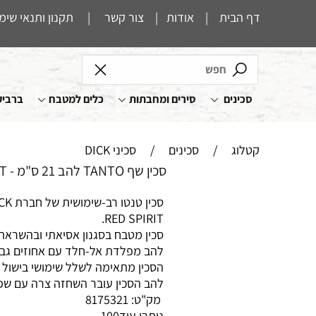
דף הבית
|
אודות
|
צור קשר
|
תקנון ותנאי שימ
סכינים
סירים ומחבתות
כלים למטבח
ברביק
קטלוג
/
סכינים
/
סכיני DICK
סכין שף TANTO להב 21 ס"מ - DICK RED SPIRIT
RED SPIRIT.
סכין מטבח בסגנון אסיאתי ובהשראת
להב מפלדת אל-חלד עם אחוזים גבו
הסכין מתאימה לשלל שימושי בישול 
להב הסכין עובר השחזה צרה עם שפי
מק"ט:
8175321
נותרו עוד
100