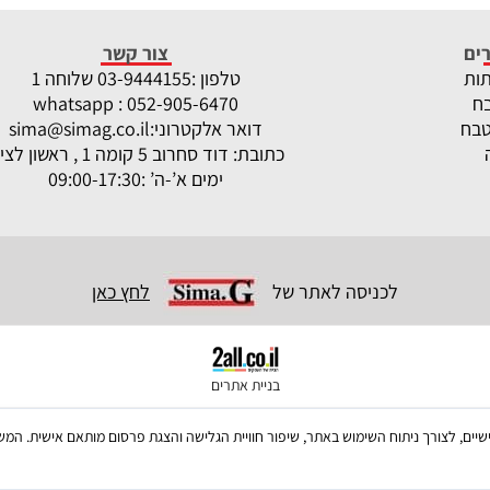
ים
צור קשר
תות
טלפון :
-9444155 שלוחה 1
03
ח
whatsapp : 052-905-6470
טבח
דואר אלקטרוני:
sima@simag.co.il
כתובת: דוד סחרוב 5 קומה 1 , ראשון לציון
ימים א’-ה’ :09:00-17:30
לכניסה לאתר של
לחץ כאן
בניית אתרים
ש בקבצי Cookies, לרבות של צדדים שלישיים, לצורך ניתוח השימוש באתר, שיפור חוויית הגלישה והצגת פרסום מו