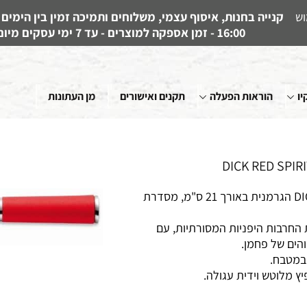
וש
16:00 - זמן אספקה למוצרים - עד 7 ימי עסקים מיום קבלת ההזמנה
יו
הוראות הפעלה
תקנים ואישורים
מן העתונות
סכין טנטו רב-שימושית של חברת DICK הגרמנית באורך 21 ס"מ, מסדרת
 החרבות היפניות המסורתיות, עם
הים של פחמן.
במטבח.
ץ מלוטש וידית עגולה.