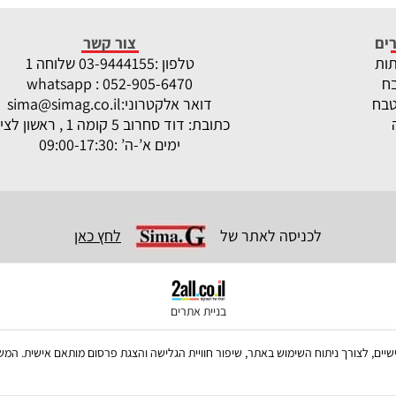
ים
צור קשר
תות
טלפון :
-9444155 שלוחה 1
03
ח
whatsapp : 052-905-6470
טבח
דואר אלקטרוני:
sima@simag.co.il
כתובת: דוד סחרוב 5 קומה 1 , ראשון לציון
ימים א’-ה’ :09:00-17:30
לכניסה לאתר של
לחץ כאן
בניית אתרים
ש בקבצי Cookies, לרבות של צדדים שלישיים, לצורך ניתוח השימוש באתר, שיפור חוויית הגלישה והצגת פרסום מו