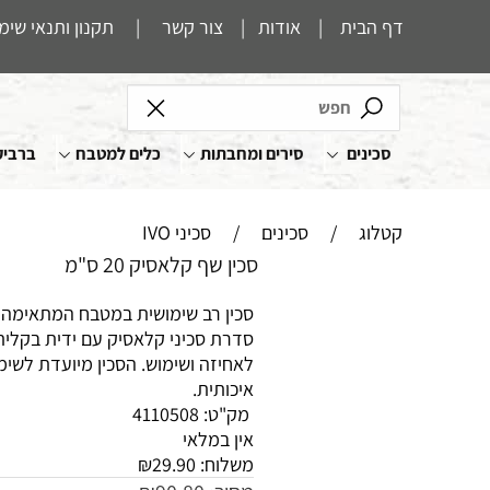
דף הבית
|
אודות
|
צור קשר
|
תקנון ותנאי שימ
סכינים
סירים ומחבתות
כלים למטבח
ברביק
קטלוג
/
סכינים
/
סכיני IVO
סכין שף קלאסיק 20 ס"מ
סכין רב שימושית במטבח המתאימה ל
סדרת סכיני קלאסיק עם ידית בקלית.
לאחיזה ושימוש. הסכין מיועדת לשי
איכותית.
מק"ט:
4110508
אין במלאי
משלוח:
29.90
₪